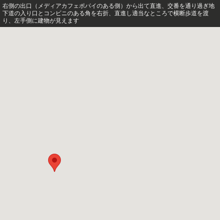
右側の出口（メディアカフェポパイのある側）から出て直進、交番を通り過ぎ地
下道の入り口とコンビニのある角を右折、直進し適当なところで横断歩道を渡
り、左手側に建物が見えます