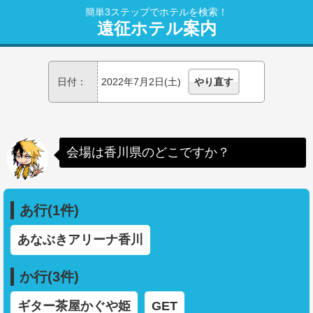
簡単3ステップでホテルを検索！
遠征ホテル案内
日付：
2022年7月2日(土)
やり直す
会場は香川県のどこですか？
あ行(1件)
あなぶきアリーナ香川
か行(3件)
ギター茶屋かぐや姫
GET