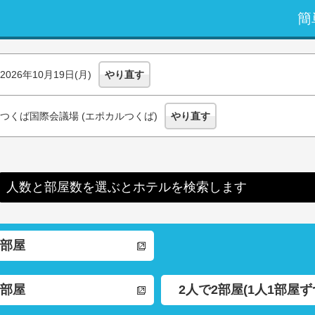
簡
2026年10月19日(月)
やり直す
つくば国際会議場 (エポカルつくば)
やり直す
人数と部屋数を選ぶとホテルを検索します
1部屋
1部屋
2人で2部屋(1人1部屋ず