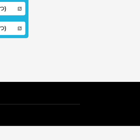
つ)
つ)