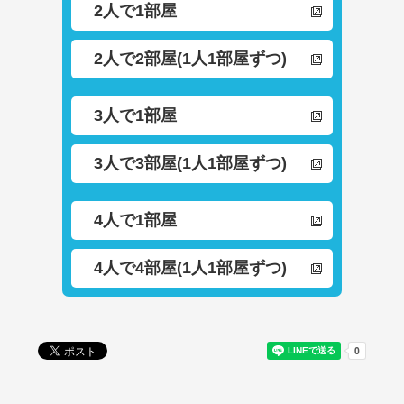
2人で1部屋
2人で2部屋(1人1部屋ずつ)
3人で1部屋
3人で3部屋(1人1部屋ずつ)
4人で1部屋
4人で4部屋(1人1部屋ずつ)