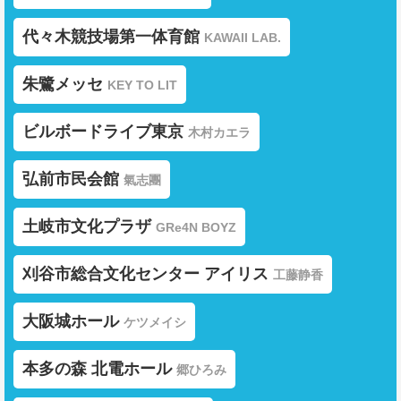
代々木競技場第一体育館
KAWAII LAB.
朱鷺メッセ
KEY TO LIT
ビルボードライブ東京
木村カエラ
弘前市民会館
氣志團
土岐市文化プラザ
GRe4N BOYZ
刈谷市総合文化センター アイリス
工藤静香
大阪城ホール
ケツメイシ
本多の森 北電ホール
郷ひろみ