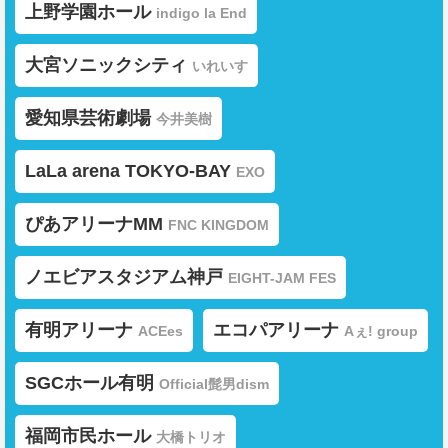
上野学園ホール
indigo la End
大宮ソニックシティ
いれいす
愛知県芸術劇場
今井美樹
LaLa arena TOKYO-BAY
EXO
ぴあアリーナMM
FNC KINGDOM
ノエビアスタジアム神戸
EIGHT-JAM FES
有明アリーナ
エコパアリーナ
ACEes
Aぇ! group
SGCホール有明
Official髭男dism
福岡市民ホール
大橋トリオ