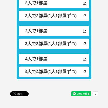
2人で1部屋
2人で2部屋(1人1部屋ずつ)
3人で1部屋
3人で3部屋(1人1部屋ずつ)
4人で1部屋
4人で4部屋(1人1部屋ずつ)