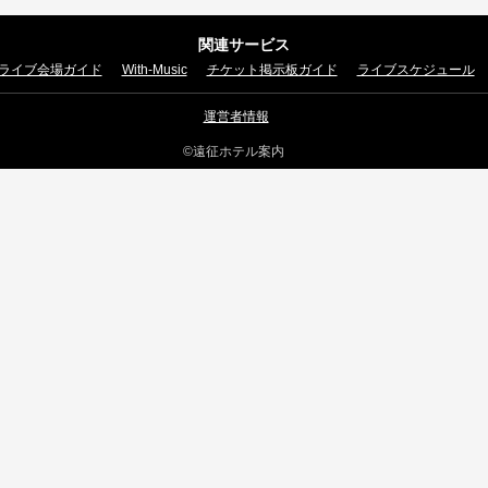
関連サービス
ライブ会場ガイド
With-Music
チケット掲示板ガイド
ライブスケジュール
運営者情報
©遠征ホテル案内