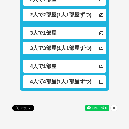
2人で2部屋(1人1部屋ずつ)
3人で1部屋
3人で3部屋(1人1部屋ずつ)
4人で1部屋
4人で4部屋(1人1部屋ずつ)