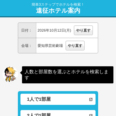
簡単3ステップでホテルを検索！
遠征ホテル案内
日付：
2026年10月12日(月)
やり直す
会場：
愛知県芸術劇場
やり直す
人数と部屋数を選ぶとホテルを検索しま
す
1人で1部屋
2人で1部屋