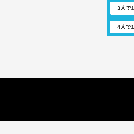
3人で
4人で