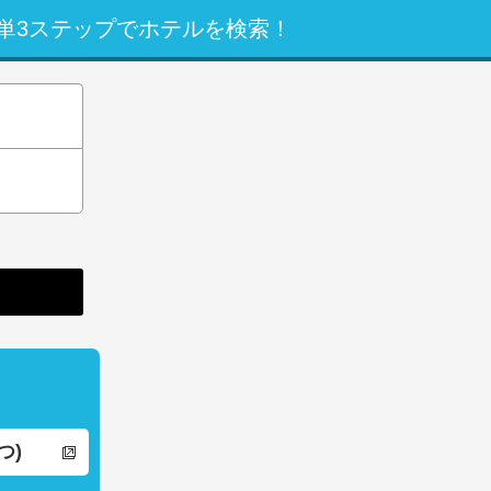
単3ステップでホテルを検索！
つ)