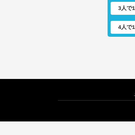
3人で
4人で