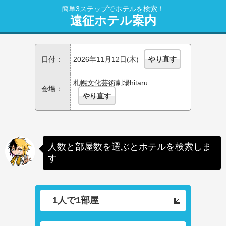
簡単3ステップでホテルを検索！
遠征ホテル案内
日付：
2026年11月12日(木)
やり直す
札幌文化芸術劇場hitaru
会場：
やり直す
人数と部屋数を選ぶとホテルを検索しま
す
1人で1部屋