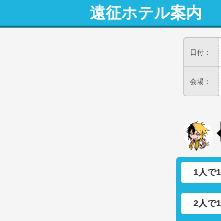
遠征ホテル案内
日付：
会場：
1人で
2人で