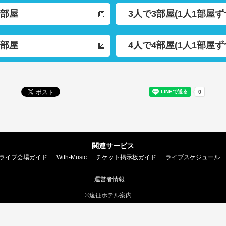
1部屋
3人で3部屋(1人1部屋ず
1部屋
4人で4部屋(1人1部屋ず
関連サービス
ライブ会場ガイド
With-Music
チケット掲示板ガイド
ライブスケジュール
運営者情報
©遠征ホテル案内