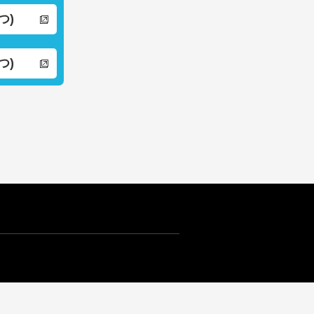
つ)
つ)