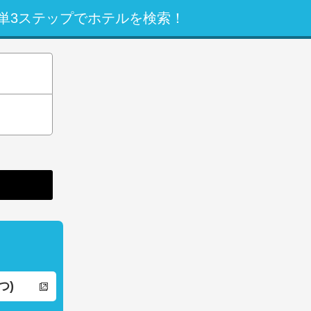
単3ステップでホテルを検索！
つ)