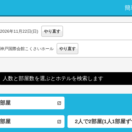
簡
2026年11月22日(日)
やり直す
神戸国際会館こくさいホール
やり直す
人数と部屋数を選ぶとホテルを検索します
1部屋
1部屋
2人で2部屋(1人1部屋ず