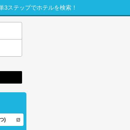
単3ステップでホテルを検索！
つ)