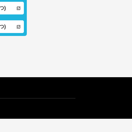
つ)
つ)