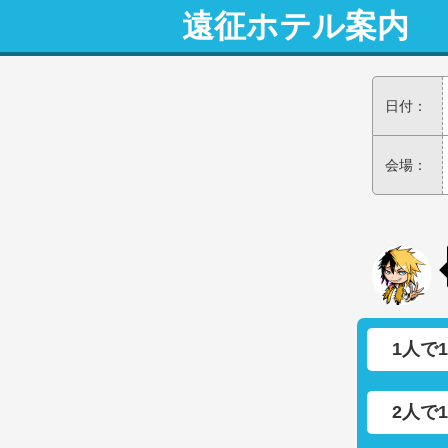
遠征ホテル案内
日付：
会場：
1人で
2人で