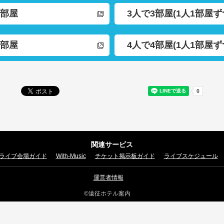
1部屋
3人で3部屋(1人1部屋ず
1部屋
4人で4部屋(1人1部屋ず
関連サービス
ライブ会場ガイド
With-Music
チケット掲示板ガイド
ライブスケジュール
運営者情報
©遠征ホテル案内