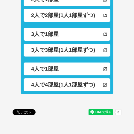
2人で2部屋(1人1部屋ずつ)
3人で1部屋
3人で3部屋(1人1部屋ずつ)
4人で1部屋
4人で4部屋(1人1部屋ずつ)