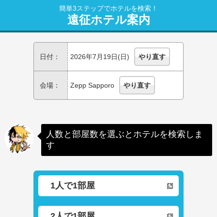
簡単3ステップでホテルを検索！
遠征ホテル案内
日付：
2026年7月19日(日)
やり直す
会場：
Zepp Sapporo
やり直す
人数と部屋数を選ぶとホテルを検索しま
す
1人で1部屋
2人で1部屋