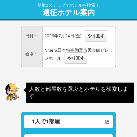
簡単3ステップでホテルを検索！
遠征ホテル案内
日付：
2026年7月24日(金)
やり直す
Niterra日本特殊陶業市民会館ビレッ
会場：
ジホール
やり直す
人数と部屋数を選ぶとホテルを検索しま
す
1人で1部屋