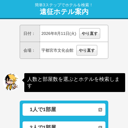
簡単3ステップでホテルを検索！
遠征ホテル案内
日付：
2026年8月11日(火)
やり直す
会場：
宇都宮市文化会館
やり直す
人数と部屋数を選ぶとホテルを検索しま
す
1人で1部屋
2人で1部屋