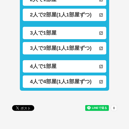
2人で2部屋(1人1部屋ずつ)
3人で1部屋
3人で3部屋(1人1部屋ずつ)
4人で1部屋
4人で4部屋(1人1部屋ずつ)