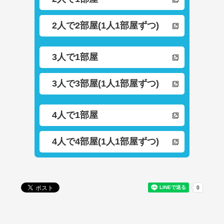
2人で2部屋(1人1部屋ずつ)
3人で1部屋
3人で3部屋(1人1部屋ずつ)
4人で1部屋
4人で4部屋(1人1部屋ずつ)