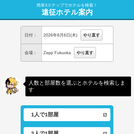
簡単3ステップでホテルを検索！
遠征ホテル案内
日付：
2026年8月6日(木)
やり直す
会場：
Zepp Fukuoka
やり直す
人数と部屋数を選ぶとホテルを検索しま
す
1人で1部屋
2人で1部屋