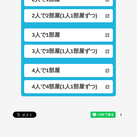
2人で2部屋(1人1部屋ずつ)
3人で1部屋
3人で3部屋(1人1部屋ずつ)
4人で1部屋
4人で4部屋(1人1部屋ずつ)