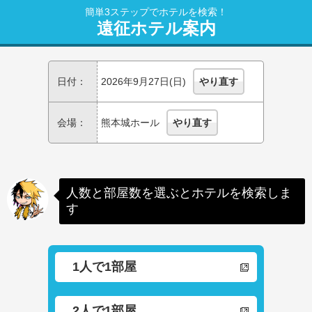
簡単3ステップでホテルを検索！
遠征ホテル案内
日付：
2026年9月27日(日)
やり直す
会場：
熊本城ホール
やり直す
人数と部屋数を選ぶとホテルを検索しま
す
1人で1部屋
2人で1部屋