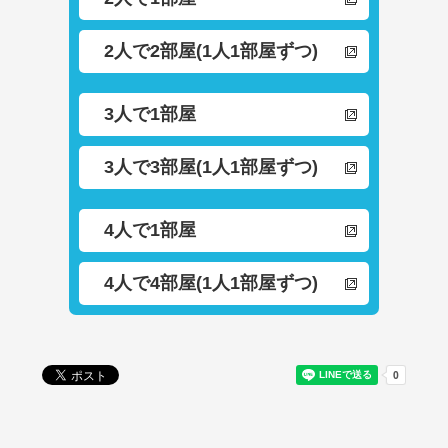
2人で2部屋(1人1部屋ずつ)
3人で1部屋
3人で3部屋(1人1部屋ずつ)
4人で1部屋
4人で4部屋(1人1部屋ずつ)