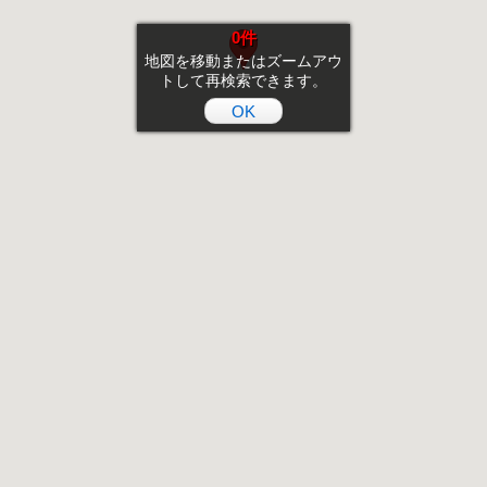
0件
地図を移動またはズームアウ
トして再検索できます。
OK