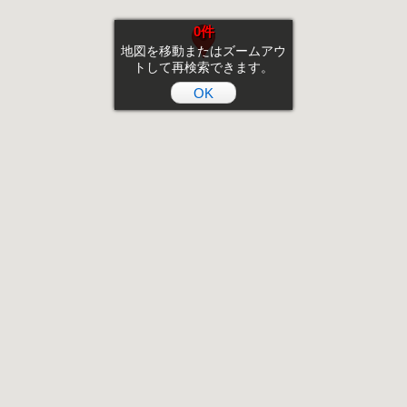
0件
地図を移動またはズームアウ
トして再検索できます。
OK