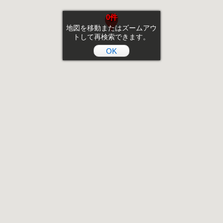
0件
地図を移動またはズームアウ
トして再検索できます。
OK