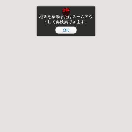
0件
地図を移動またはズームアウ
トして再検索できます。
OK