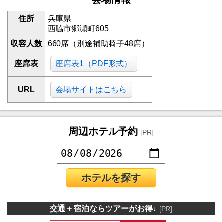
住所
兵庫県
西脇市郷瀬町605
収容人数
660席（別途補助椅子48席）
座席表
座席表1（PDF形式）
URL
会場サイトはこちら
周辺ホテル予約
[PR]
ホテルを探す
交通＋宿泊ならツアーがお得↓
[PR]