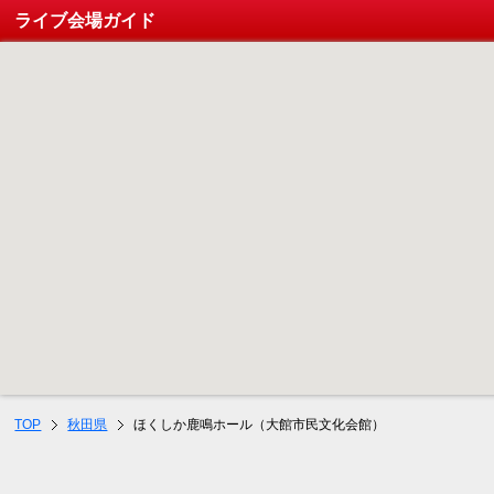
ライブ会場ガイド
TOP
秋田県
ほくしか鹿鳴ホール（大館市民文化会館）