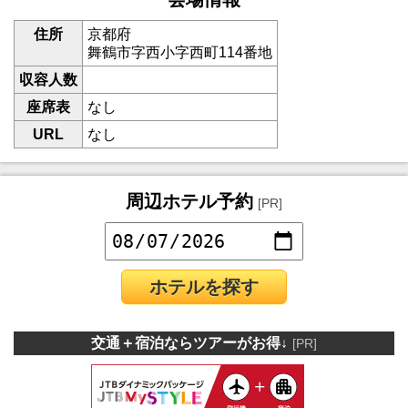
住所
京都府
舞鶴市字西小字西町114番地
収容人数
座席表
なし
URL
なし
周辺ホテル予約
[PR]
ホテルを探す
交通＋宿泊ならツアーがお得↓
[PR]