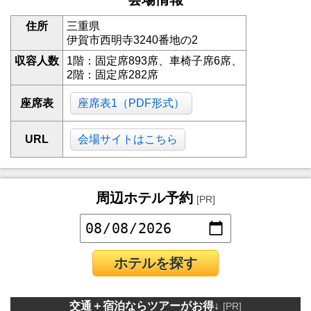
住所
三重県
伊賀市西明寺3240番地の2
収容人数
1階：固定席893席、車椅子席6席、
2階：固定席282席
座席表
座席表1（PDF形式）
URL
会場サイトはこちら
周辺ホテル予約
[PR]
ホテルを探す
交通＋宿泊ならツアーがお得↓
[PR]