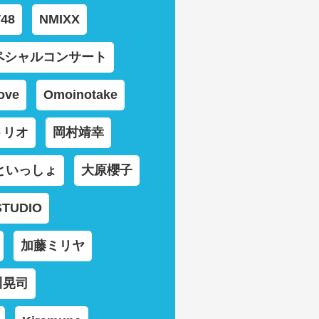
48
NMIXX
ペシャルコンサート
Love
Omoinotake
トリオ
岡村靖幸
といっしょ
大原櫻子
STUDIO
加藤ミリヤ
川晃司