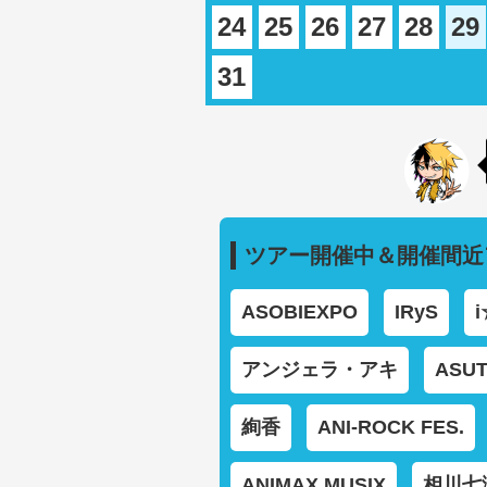
24
25
26
27
28
29
31
ツアー開催中＆開催間近
ASOBIEXPO
IRyS
i
アンジェラ・アキ
ASUT
絢香
ANI-ROCK FES.
ANIMAX MUSIX
相川七