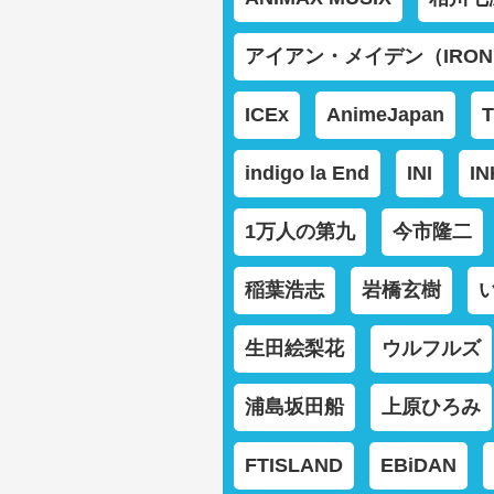
アイアン・メイデン（IRON 
ICEx
AnimeJapan
indigo la End
INI
IN
1万人の第九
今市隆二
稲葉浩志
岩橋玄樹
生田絵梨花
ウルフルズ
浦島坂田船
上原ひろみ
FTISLAND
EBiDAN