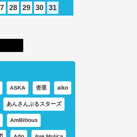
7
28
29
30
31
ASKA
杏里
aiko
あんさんぶるスターズ
AmBitious
図
Ado
Ave Mujica