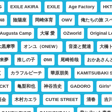
G
EXILE AKIRA
EXILE
Age Factory
HKT
48
陰陽座
岡崎体育
OWV
俺たちの旅 ス
Augusta Camp
大塚 愛
OZworld
Original 
大黒摩季
オンユ（ONEW）
音楽と髭達
大橋
 来夢
推しの子
ØMI
尾崎裕哉
おかあさん
く
カラフルピーチ
華原朋美
KAMITSUBAKI 
CKT
亀梨和也
神谷浩史
GADORO
Girls²
覧会
木村カエラ
CUTIE STREET
清春
吉