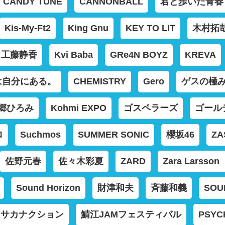
CANDY TUNE
CANNONBALL
君と歩いた青春
Kis-My-Ft2
King Gnu
KEY TO LIT
木村拓
工藤静香
Kvi Baba
GRe4N BOYZ
KREVA
は自分にある。
CHEMISTRY
Gero
ゲスの極
郷ひろみ
Kohmi EXPO
ゴスペラーズ
ゴール
ロ
Suchmos
SUMMER SONIC
櫻坂46
ZA
佐野元春
佐々木彩夏
ZARD
Zara Lars
Sound Horizon
財津和夫
斉藤和義
SOU
サカナクション
鯖江JAMフェスティバル
PSYC