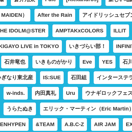
MAIDEN）
After the Rain
アイドリッシュセブ
THE IDOLM@STER
AMPTAKxCOLORS
ILLIT
KIGAYO LIVE in TOKYO
いきづらい部！
INFIN
石井竜也
いきものがかり
Eve
YES
石
いぎなり東北産
IS:SUE
石田組
インターステラー
w-inds.
内田真礼
Uru
ウナギロックフェ
うらたぬき
エリック・マーティン（Eric Martin
ENHYPEN
&TEAM
A.B.C-Z
AIR JAM
EX