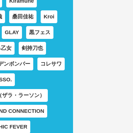
Kiramune
哉
桑田佳祐
Kroi
GLAY
黒フェス
み乙女
剣持刀也
デンボンバー
コレサワ
SSO.
son（ザラ・ラーソン）
ND CONNECTION
HIC FEVER