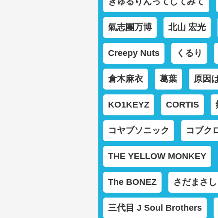
きゅるりんってしてみて
氣志團万博
北山 宏光
Creepy Nuts
くるり
倉木麻衣
葛葉
原因
KO1KEYZ
CORTIS
コヤブソニック
コブク
THE YELLOW MONKEY
The BONEZ
さだまさし
三代目 J Soul Brothers